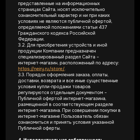
представленные на информационных
страницах Сайта, носят исключительно
ознакомительный характер и ни при каких
условиях не являются публичной офертой,
определяемой положениями статьи 437
Гражданского кодекса Российской
Получайте приглашения
на закрытые мероприятия,
Федерации.
тест-драйвы новых
3.2. Для приобретения устройств и иной
продуктов, информацию
продукции Компании предназначен
об инвестиционных
раундах и специальных
специализированный раздел Сайта –
инвестиционных
интернет-магазин, расположенный по адресу:
предложениях.
https://neiry.ru/store/
.
3.3. Порядок оформления заказа, оплаты,
доставки, возврата и все иные существенные
условия купли-продажи товаров
регулируются отдельным документом –
Публичной офертой интернет-магазина,
размещенной в соответствующем разделе
интернет-магазина. При совершении покупки в
интернет-магазине Пользователь обязан
ознакомиться и принять условия указанной
Публичной оферты.