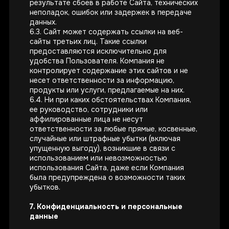
результате сбоев в работе Сайта, технических
немедицинских целях
неполадок, ошибок или задержек в передаче
Пресс-центр
Политика
данных.
конфиденциальности
Мы — ИТ-компания
6.3. Сайт может содержать ссылки на веб-
Пользовательское
сайты третьих лиц. Такие ссылки
соглашение
предоставляются исключительно для
удобства Пользователя. Компания не
контролирует содержание этих сайтов и не
несет ответственности за информацию,
продукты или услуги, предлагаемые на них.
6.4. Ни при каких обстоятельствах Компания,
АО «Нейрореволюция»
г. Москва, ул. Бакунинская, д. 73, стр. 2
ее руководство, сотрудники или
ИНН 9701255148 ОГРН 1237700501268
hello@neiry-bci.com
аффилированные лица не несут
pr@@neiry-bci.com
ответственности за любые прямые, косвенные,
случайные или штрафные убытки (включая
2017–2026 © Нейри
упущенную выгоду), возникшие в связи с
использованием или невозможностью
использования Сайта, даже если Компания
была предупреждена о возможности таких
убытков.
7. Конфиденциальность и персональные
данные