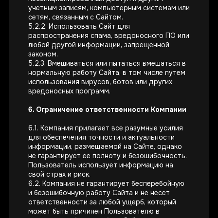
учетным записям, компьютерным системам или
сетям, связанным с Сайтом.
5.2.2. Использовать Сайт для
распространения спама, вредоносного ПО или
любой другой информации, запрещенной
законом.
5.2.3. Вмешиваться или пытаться вмешаться в
нормальную работу Сайта, в том числе путем
использования вирусов, ботов или других
вредоносных программ.
6. Ограничение ответственности Компании
6.1. Компания прилагает все разумные усилия
для обеспечения точности и актуальности
информации, размещаемой на Сайте, однако
Обратно на главную
не гарантирует ее полноту и безошибочность.
Пользователь использует информацию на
свой страх и риск.
6.2. Компания не гарантирует бесперебойную
и безошибочную работу Сайта и не несет
Для бизнеса
Социальная
ответственности за любой ущерб, который
ответственность
Карьера
может быть причинен Пользователю в
Уведомление о
Инвесторам