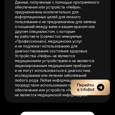
Данные, полученные с помощью программного
обеспечения или устройств «Нейри»,
предназначены исключительно для
информационных целей для личного
пользования и не предназначены для замены
отношений между вами и вашим врачом или
другим специалистом, с которым
вы работаете (совместно именуемые
«Профессионал»), медицинских услуг
и не подлежат использованию для
диагностирования состояния здоровья.
Обратно на главную
Устройства «Нейри» не являются
медицинскими устройствами и не являются
лицензированным медицинским прибором
и не могут использоваться в диагностике,
исследовании или лечении заболеваний
Для бизнеса
Социальная
ответственность
любого рода. Любая информация, полученная
Карьера
посредством использования программного
Уведомление о
Инвесторам
немедицинских целях
обеспечения или устройств «Нейри»,
Пресс-центр
не является медицинской информацией.
Политика
конфиденциальности
Мы — ИТ-компания
Пользовательское
соглашение