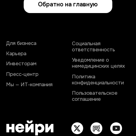
АО «Нейрореволюция»
г. Москва, ул. Бакунинская, д. 73, стр. 2
ИНН 9701255148 ОГРН 1237700501268
hello@neiry-bci.com
pr@@neiry-bci.com
2017–2026 © Нейри