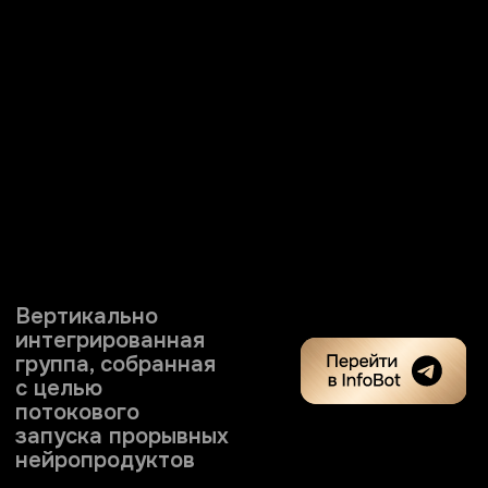
Главные новости
Вертикально
интегрированная
VIDEO
CORPORATE
группа, собранная
с целью
потокового
запуска прорывных
нейропродуктов