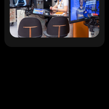
Все новости
Для бизнеса
Социальная
ответственность
Карьера
Уведомление о
Инвесторам
немедицинских целях
Пресс-центр
Политика
конфиденциальности
Мы — ИТ-компания
Пользовательское
соглашение