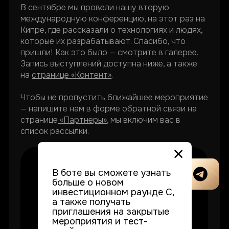
В сентябре мы провели нашу вторую
международную конференцию, на этот раз на
Кипре, где рассказали о технологиях и людях,
которые их разрабатывают. Спасибо, что
пришли! Как это было — смотрите в галерее.
В боте вы сможете узнать
Запись выступлений доступна ниже, а также
больше о новом
инвестиционном раунде С,
на
странице «Контент»
.
а также получать
приглашения на закрытые
мероприятия и тест-
Чтобы не пропустить ближайшее мероприятие
драйвы продуктов.
— напишите нам в форме обратной связи на
странице
«Партнеры»
, мы включим вас в
список рассылки.