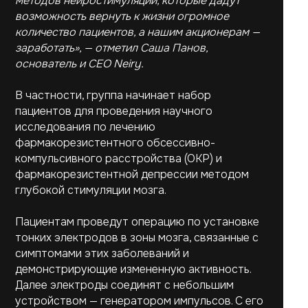
методов нейростимуляции, которые дадут
возможность вернуть к жизни огромное
Все новости
количество пациентов, а нашим акционерам —
заработать», — отметил Саша Панов,
основатель и CEO Neiry.
Для бизнеса
Социальная
В частности, группа начинает набор
ответственность
Карьера
пациентов для проведения научного
Уведомление о
Инвесторам
немедицинских целях
исследования по лечению
Пресс-центр
Политика
фармакорезистентного обсессивно-
конфиденциальности
Мы — ИТ-компания
компульсивного расстройства (ОКР) и
Пользовательское
фармакорезистентной депрессии методом
соглашение
глубокой стимуляции мозга.
Пациентам проведут операцию по установке
тонких электродов в зоны мозга, связанные с
симптомами этих заболеваний и
АО «Нейрореволюция»
г. Москва, ул. Бакунинская, д. 73, стр. 2
демонстрирующие измененную активность.
ИНН 9701255148 ОГРН 1237700501268
hello@neiry-bci.com
Далее электроды соединят с небольшим
pr@@neiry-bci.com
устройством — генератором импульсов. С его