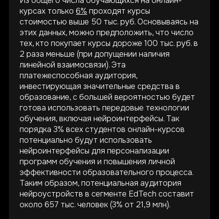
Из общего числа обучающихся на онлайн-
курсах только
6%
проходят курсы
стоимостью выше 50 тыс. руб. Основываясь на
этих данных, можно предположить, что число
тех, кто покупает курсы дороже 100 тыс. руб. в
2 раза меньше (при допущении наличия
линейной взаимосвязи). Эта
платежеспособная аудитория,
инвестирующая значительные средства в
образование, с большей вероятностью будет
готова использовать передовые технологии
Все новости
обучения, включая нейроинтерфейсы. Так
порядка 3% всех студентов онлайн-курсов
потенциально будут использовать
нейроинтерфейсы для персонализации
Для бизнеса
Социальная
программ обучения и повышения личной
ответственность
Карьера
эффективности образовательного процесса.
Уведомление о
Таким образом, потенциальная аудитория
Инвесторам
немедицинских целях
нейроустройств в сегменте EdTech составит
Пресс-центр
Политика
около 657 тыс. человек (3% от 21,9 млн).
конфиденциальности
Мы — ИТ-компания
Пользовательское