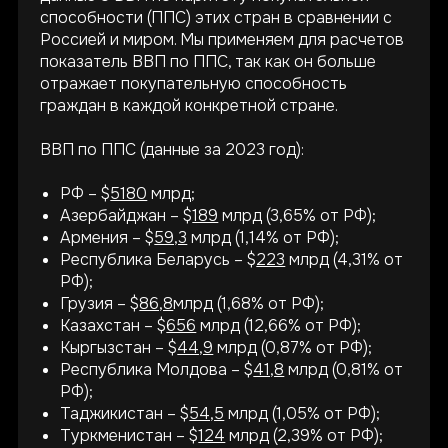
способности (ППС) этих стран в сравнении с
Россией и миром. Мы применяем для расчетов
показатель ВВП по ППС, так как он больше
отражает покупательную способность
граждан в каждой конкретной стране.
ВВП по ППС (данные за 2023 год):
РФ – $
5180
млрд;
Азербайджан – $
189
млрд (3,65% от РФ);
Армения – $
59,3
млрд (1,14% от РФ);
Республика Беларусь – $
223
млрд (4,31% от
РФ);
Грузия – $
86,8
млрд (1,68% от РФ);
Казахстан – $
656
млрд (12,66% от РФ);
Кыргызстан – $
44,9
млрд (0,87% от РФ);
Республика Молдова – $
41,8
млрд (0,81% от
РФ);
Таджикистан – $
54,5
млрд (1,05% от РФ);
Туркменистан – $
124
млрд (2,39% от РФ);