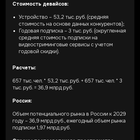
соглашение
Стоимость девайсов:
Устройство – 53,2 тыс. руб. (средняя
стоимость на основе данных конкурентов);
Годовая подписка – 3 тыс. руб. (округленная
средняя стоимость подписки на
АО «Нейрореволюция»
г. Москва, ул. Бакунинская, д. 73, стр. 2
видеостриминговые сервисы с учетом
ИНН 9701255148 ОГРН 1237700501268
hello@neiry-bci.com
годовой скидки).
pr@@neiry-bci.com
2017–2026 © Нейри
Расчеты:
657 тыс. чел. * 53,2 тыс. руб. + 657 тыс. чел. * 3
тыс. руб. = 36,9 млрд руб.
Россия:
Объем потенциального рынка в России к 2029
году – 36,9 млрд руб., ежегодный объем рынка
подписки 1,97 млрд руб.