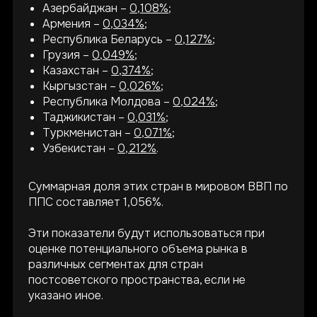
Азербайджан –
0,108%
;
Армения –
0,034%
;
Республика Беларусь –
0,127%
;
Грузия –
0,049%
;
Казахстан –
0,374%
;
Кыргызстан –
0,026%
;
Республика Молдова –
0,024%
;
Таджикистан –
0,031%
;
Туркменистан –
0,071%
;
Узбекистан –
0,212%
.
Суммарная доля этих стран в мировом ВВП по
ППС составляет 1,056%.
Эти показатели будут использоваться при
оценке потенциального объема рынка в
различных сегментах для стран
постсоветского пространства, если не
указано иное.