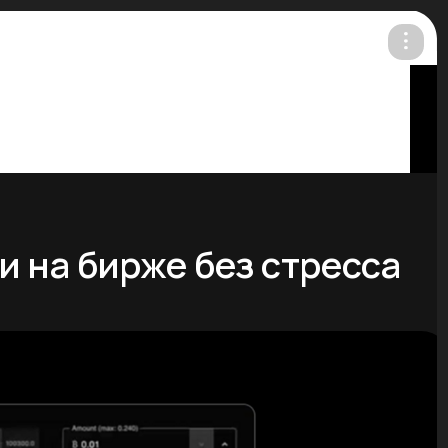
ru /
/ en
 на бирже без стресса