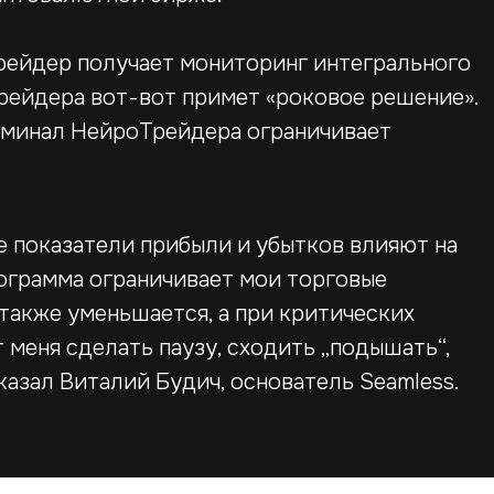
рейдер получает мониторинг интегрального
 трейдера вот-вот примет «роковое решение».
ерминал НейроТрейдера ограничивает
е показатели прибыли и убытков влияют на
ограмма ограничивает мои торговые
также уменьшается, а при критических
 меня сделать паузу, сходить „подышать“,
казал Виталий Будич, основатель Seamless.
иальная ответственность
домление о немедицинских целях