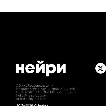
АО «Нейрореволюция»
г. Москва, ул. Бакунинская, д. 73, стр. 2
ИНН 9701255148 ОГРН 1237700501268
hello@neiry-bci.com
pr@@neiry-bci.com
2017–2026 © Нейри