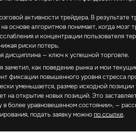
зговой активности трейдера. В результате т
а на основе алгоритмов понимает, когда мозг
расслабления и концентрации пользователя т
нижая риски потерь.
я дисциплина — ключ к успешной торговле.
я заметил, как поведение рынка и мои текущи
ент фиксации повышенного уровня стресса пр
Все новости
ески уменьшается, размер исходной позиции 
ет на открытие новых позиций. Это заставляет
у в более уравновешенном состоянии», — расс
тирования, подать заявку можно
по ссылке
.
Для бизнеса
Соц
Карьера
Уве