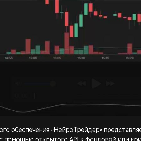
ого обеспечения «НейроТрейдер» представляе
 с помощью открытого API к фондовой или кр